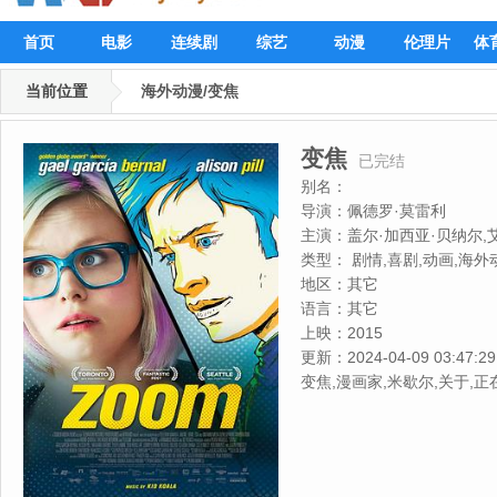
首页
电影
连续剧
综艺
动漫
伦理片
体
当前位置
海外动漫/变焦
变焦
已完结
别名：
导演：
佩德罗·莫雷利
主演：
盖尔·加西亚·贝纳尔,
森·普雷斯利,泰勒·莱伯恩,唐
类型：
剧情,喜剧,动画,海外
艾克朗德,珍妮弗·厄文
地区：
其它
语言：
其它
上映：
2015
更新：
2024-04-09 03:47:29
变焦,漫画家,米歇尔,关于,正