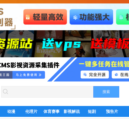
动漫
伦理片
体育赛事
影视解说
短剧
预告片