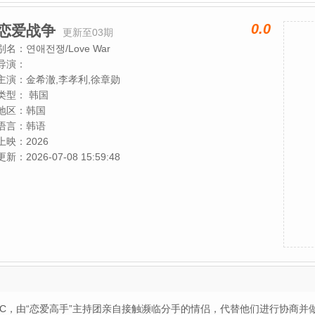
0.0
恋爱战争
更新至03期
别名：
연애전쟁/Love War
导演：
主演：
金希澈,李孝利,徐章勋
类型：
韩国
地区：
韩国
语言：
韩语
上映：
2026
更新：
2026-07-08 15:59:48
由“恋爱高手”主持团亲自接触濒临分手的情侣，代替他们进行协商并