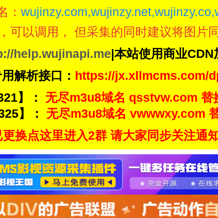
名：
wujinzy.com,wujinzy.net,wujinzy.co,
，可以调用， 但采集的同时建议将图片
p://help.wujinapi.me
|本站使用商业CD
专用解析接口：
https://jx.xllmcms.com/d
321】：
无尽m3u8域名 qsstvw.com 替
325】：
无尽m3u8域名 vwwwxy.com 替
更换点这里进入2群 请大家同步关注通知频道