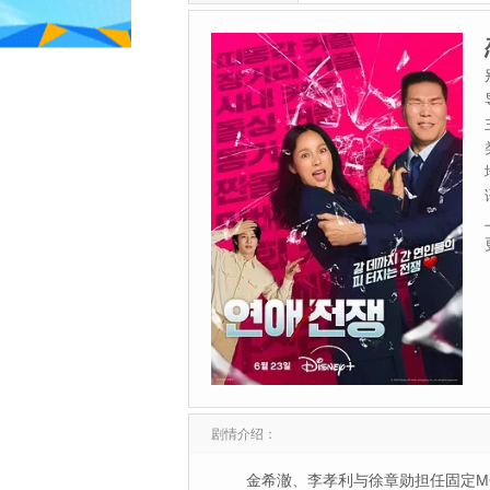
剧情介绍：
金希澈、李孝利与徐章勋担任固定MC，