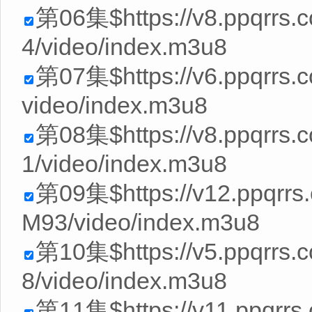
第06集$https://v8.ppqrrs
4/video/index.m3u8
第07集$https://v6.ppqrrs.
video/index.m3u8
第08集$https://v8.ppqrrs.
1/video/index.m3u8
第09集$https://v12.ppqrrs
M93/video/index.m3u8
第10集$https://v5.ppqrrs
8/video/index.m3u8
第11集$https://v11.ppqrrs