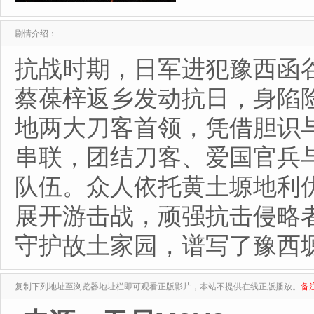
剧情介绍：
抗战时期，日军进犯豫西函
蔡葆梓返乡发动抗日，身陷
地两大刀客首领，凭借胆识
串联，团结刀客、爱国官兵
队伍。众人依托黄土塬地利
展开游击战，顽强抗击侵略
守护故土家园，谱写了豫西
复制下列地址至浏览器地址栏即可观看正版影片，本站不提供在线正版播放。
备