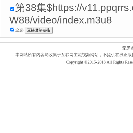
第38集$https://v11.ppqrrs
W88/video/index.m3u8
全选
无尽
本网站所有内容均收集于互联网主流视频网站，不提供在线正版
Copyright ©2015-2018 All Rights Res