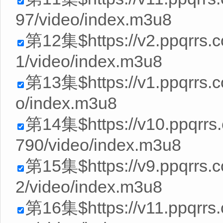
97/video/index.m3u8
第12集$https://v2.ppqrrs
1/video/index.m3u8
第13集$https://v1.ppqrrs.
o/index.m3u8
第14集$https://v10.ppqrr
790/video/index.m3u8
第15集$https://v9.ppqrrs.
2/video/index.m3u8
第16集$https://v11.ppqrrs