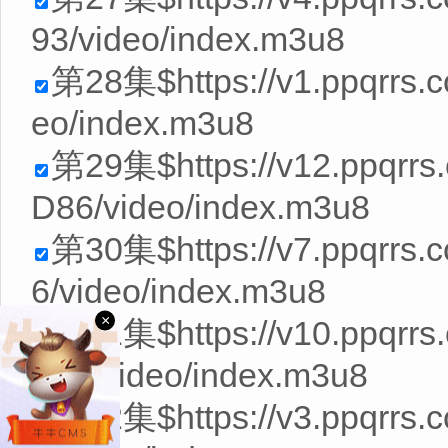
93/video/index.m3u8
第28集$https://v1.ppqrrs.
eo/index.m3u8
第29集$https://v12.ppqrr
D86/video/index.m3u8
第30集$https://v7.ppqrrs
6/video/index.m3u8
×
第31集$https://v10.ppqrr
S89/video/index.m3u8
第32集$https://v3.ppqrrs