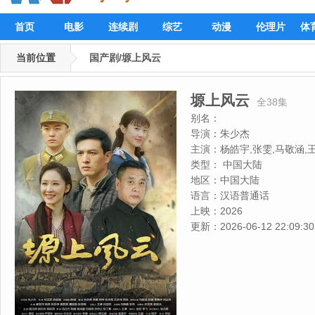
首页
电影
连续剧
综艺
动漫
伦理片
体
当前位置
国产剧/塬上风云
塬上风云
全38集
别名：
导演：
朱少杰
主演：
杨皓宇,张雯,马敬涵,
薛奇
类型：
中国大陆
地区：
中国大陆
语言：
汉语普通话
上映：
2026
更新：
2026-06-12 22:09:30