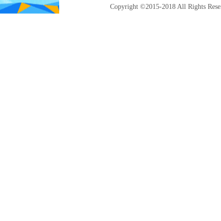
Copyright ©2015-2018 All Rights Res