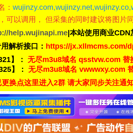
名：
wujinzy.com,wujinzy.net,wujinzy.co,
，可以调用， 但采集的同时建议将图片
p://help.wujinapi.me
|本站使用商业CD
专用解析接口：
https://jx.xllmcms.com/d
321】：
无尽m3u8域名 qsstvw.com 替
325】：
无尽m3u8域名 vwwwxy.com 替
更换点这里进入2群 请大家同步关注通知频道