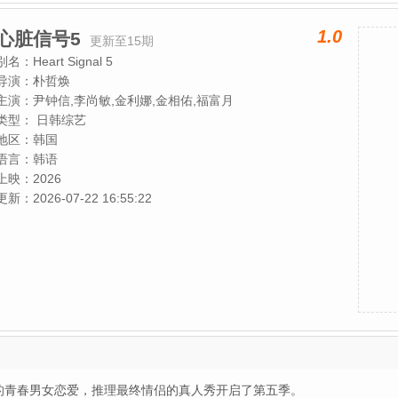
1.0
心脏信号5
更新至15期
别名：
Heart Signal 5
导演：
朴哲焕
主演：
尹钟信,李尚敏,金利娜,金相佑,福富月
类型：
日韩综艺
地区：
韩国
语言：
韩语
上映：
2026
更新：
2026-07-22 16:55:22
展开的青春男女恋爱，推理最终情侣的真人秀开启了第五季。