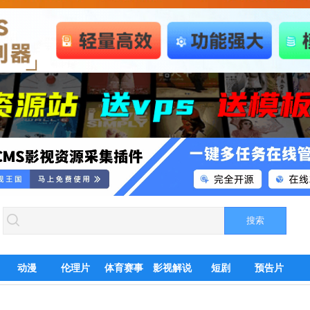
动漫
伦理片
体育赛事
影视解说
短剧
预告片