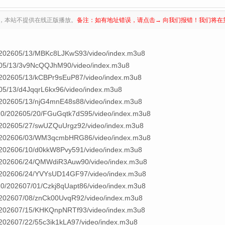
，本站不提供在线正版播放。
备注：如有地址错误，请点击→ 向我们报错！我们将在
/202605/13/MBKc8LJKwS93/video/index.m3u8
605/13/3v9NcQQJhM90/video/index.m3u8
/202605/13/kCBPr9sEuP87/video/index.m3u8
05/13/d4JqqrL6kx96/video/index.m3u8
/202605/13/njG4mnE48s88/video/index.m3u8
10/202605/20/FGuGqtk7dS95/video/index.m3u8
/202605/27/swUZQuUrgz92/video/index.m3u8
8/202606/03/WM3qcmbHRG86/video/index.m3u8
/202606/10/d0kkW8Pvy591/video/index.m3u8
5/202606/24/QMWdiR3Auw90/video/index.m3u8
3/202606/24/YVYsUD14GF97/video/index.m3u8
10/202607/01/Czkj8qUapt86/video/index.m3u8
/202607/08/znCk00UvqR92/video/index.m3u8
/202607/15/KHKQnpNRTf93/video/index.m3u8
202607/22/55c3ik1kLA97/video/index.m3u8