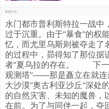
剧情介绍：
水门都市普利斯特拉一战中
过于沉重。由于"暴食"的权
忆，而尤里乌斯则被夺走
的过程中，昴得知了那位据
者"夏乌拉的存在。 下一
观测塔"——那是矗立在就连
大沙漠"奥古利亚沙丘"深
的自然灾害、未知的魔兽，
在前。为了与同伴一起，夺