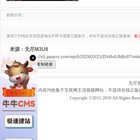
剧情介绍：
复制下列地址至浏览器地址栏即可观看正版影片，本站不提供在线正版播放。
备
来源：无尽M3U8
全集$https://v5.ppqrrs.com/wjv5/202603/21/DVi8s5JbBc87/vid
×
全选
无尽
本网站所有内容均收集于互联网主流视频网站，不提供在线正版
Copyright ©2015-2018 All Rights Res