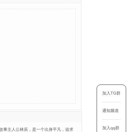
加入TG群
通知频道
加入qq群
故事主人公林辰，是一个出身平凡，追求