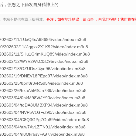
，愤怒之下触发自身精神上的...
，本站不提供在线正版播放。
备注：如有地址错误，请点击→ 向我们报错！我们将在
/202602/11/LUxQ4sA68694/video/index.m3u8
10/202602/11/iJqgxx2X1K92/video/index.m3u8
7/202602/11/SHu1G4mKUQ89/video/index.m3u8
1/202602/12/WYV2WkC0iD95/video/index.m3u8
/202602/18/GZUDszf4yn96/video/index.m3u8
/202602/19/DNEV18PEpq97/video/index.m3u8
202602/25/8prf8r3vRS95/video/index.m3u8
/202602/26/hxaAhMSJn789/video/index.m3u8
/202603/04/0nkM98VtJY90/video/index.m3u8
/202603/04/tdDA8UMBXP94/video/index.m3u8
/202603/04/NVP5V1GFct90/video/index.m3u8
2/202603/04/C8Q3GPg7Gu89/video/index.m3u8
/202603/04/ajw7AvLZTN91/video/index.m3u8
/202603/04/n8Qkr6svFA97/video/index.m3u8