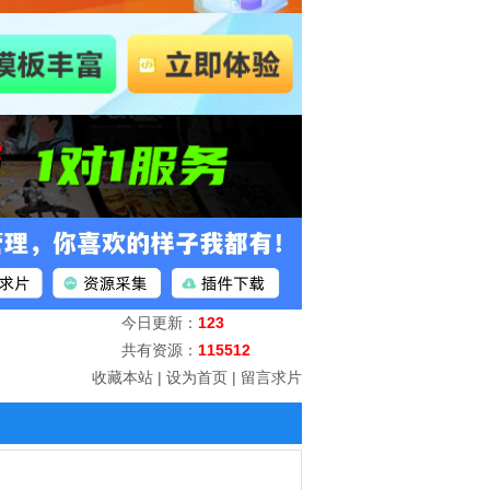
今日更新：
123
共有资源：
115512
收藏本站
|
设为首页
|
留言求片