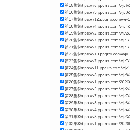
第15集$https://v6.ppqrrs.com/wjv6
第16集$https://v3.ppqrrs.com/wjv3
第17集$https://v12.ppqrrs.com/wjv
第18集$https://v4.ppqrrs.com/wjv4/
第19集$https://v2.ppqrrs.com/wjv2
第20集$https://v7.ppqrrs.com/wjv
第21集$https://v7.ppqrrs.com/wjv7
第22集$https://v10.ppqrrs.com/wjv
第23集$https://v7.ppqrrs.com/wjv7
第24集$https://v11.ppqrrs.com/wjv
第25集$https://v8.ppqrrs.com/wjv8/
第26集$https://v1.ppqrrs.com/2026
第27集$https://v2.ppqrrs.com/wjv2
第28集$https://v7.ppqrrs.com/wjv
第29集$https://v8.ppqrrs.com/wjv8
第30集$https://v4.ppqrrs.com/wjv
第31集$https://v3.ppqrrs.com/wjv
第32集$https://v1.ppqrrs.com/202