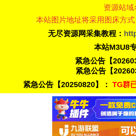
资源站域
本站图片地址将采用图床方式
无尽资源网采集教程：
htt
本站M3U8
紧急公告【20260
紧急公告【20260
紧急公告【20250820】：
TG群已