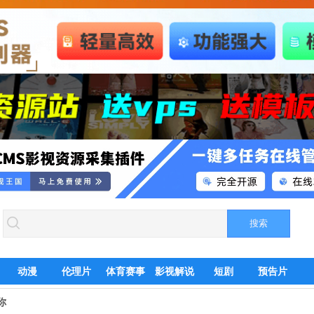
动漫
伦理片
体育赛事
影视解说
短剧
预告片
你