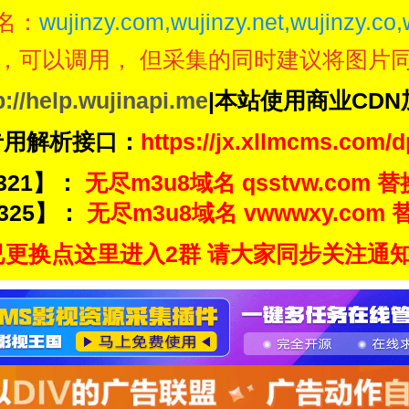
名：
wujinzy.com,wujinzy.net,wujinzy.co,
，可以调用， 但采集的同时建议将图片
p://help.wujinapi.me
|本站使用商业CD
专用解析接口：
https://jx.xllmcms.com/d
321】：
无尽m3u8域名 qsstvw.com 替
325】：
无尽m3u8域名 vwwwxy.com 替
更换点这里进入2群 请大家同步关注通知频道