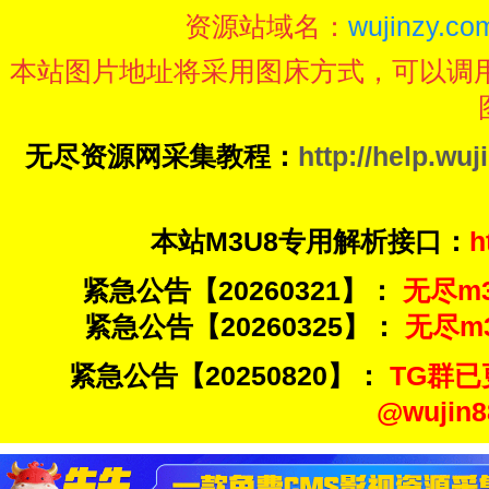
资源站域名：
wujinzy.com
本站图片地址将采用图床方式，可以调
无尽资源网采集教程：
http://help.wuj
本站M3U8专用解析接口：
h
紧急公告【20260321】：
无尽m3u
紧急公告【20260325】：
无尽m3u
紧急公告【20250820】：
TG群已
@wuji