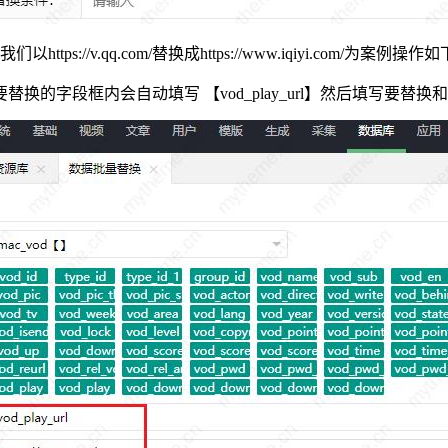
我们以https://v.qq.com/替换成https://www.iqiyi.com/为案例操作
l】后 要替换的字段框内会自动填写 【vod_play_url】然后填写