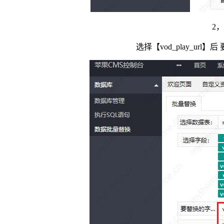
2，
选择【vod_play_ur